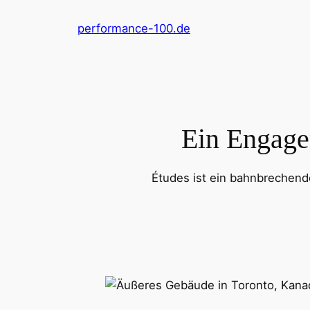
Zum
performance-100.de
Inhalt
springen
Ein Engage
Études ist ein bahnbrechende