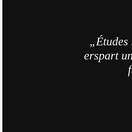
„Études 
erspart un