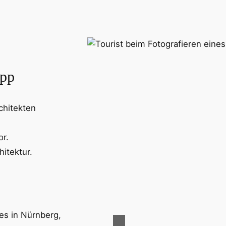
App
chitekten
or.
hitektur.