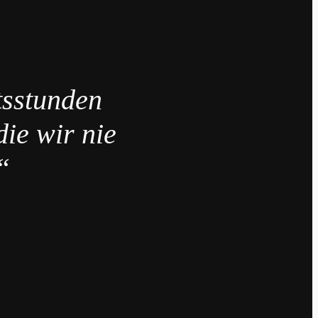
tsstunden
die wir nie
“