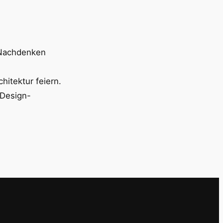
 Nachdenken
chitektur feiern.
 Design-